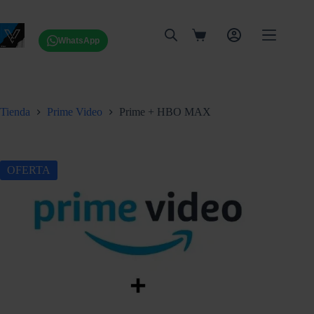
Saltar
al
contenido
Carro
WhatsApp
de
compra
Tienda
Prime Video
Prime + HBO MAX
OFERTA