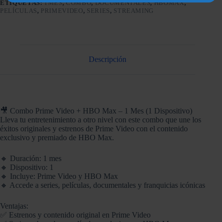
ETIQUETAS:
1MES
,
COMBO
,
DOCUMENTALES
,
HBOMAX
,
PELÍCULAS
,
PRIMEVIDEO
,
SERIES
,
STREAMING
Descripción
🎥 Combo Prime Video + HBO Max – 1 Mes (1 Dispositivo)
Lleva tu entretenimiento a otro nivel con este combo que une los
éxitos originales y estrenos de Prime Video con el contenido
exclusivo y premiado de HBO Max.
🔸 Duración: 1 mes
🔸 Dispositivo: 1
🔸 Incluye: Prime Video y HBO Max
🔸 Accede a series, películas, documentales y franquicias icónicas
Ventajas:
✅ Estrenos y contenido original en Prime Video