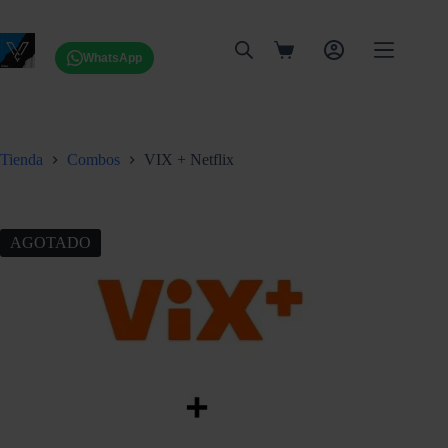
Saltar
al
contenido
Carro
WhatsApp
de
compra
Tienda
Combos
VIX + Netflix
AGOTADO