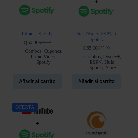
Prime + Spotify
Star Disney ESPN +
Spotify
Q
50.00
Q
60.00
El
El
Q
65.00
Q
75.00
precio
precio
El
El
Combos
,
Cupones
,
original
actual
precio
precio
Prime Video
,
Combos
,
Disney+
,
era:
es:
original
actual
Spotify
ESPN
,
Hulu
,
Q60.00.
Q50.00.
era:
es:
Spotify
,
Star+
Q75.00.
Q65.00.
Añadir al carrito
Añadir al carrito
OFERTA