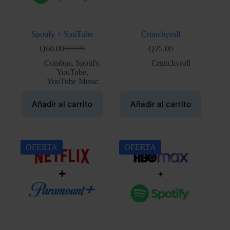
Spotify + YouTube
Crunchyroll
Q
60.00
Q
25.00
Q
70.00
El
El
precio
precio
Combos
,
Spotify
,
Crunchyroll
original
actual
YouTube
,
era:
es:
YouTube Music
Q70.00.
Q60.00.
Añadir al carrito
Añadir al carrito
OFERTA
OFERTA