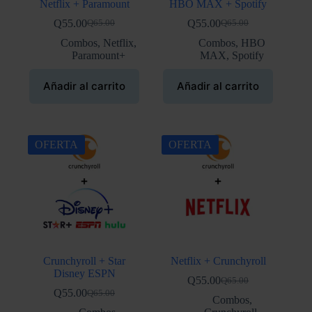
Netflix + Paramount
HBO MAX + Spotify
Q
55.00
Q
55.00
Q
65.00
Q
65.00
El
El
El
El
precio
precio
precio
precio
Combos
,
Netflix
,
Combos
,
HBO
original
actual
original
actual
Paramount+
MAX
,
Spotify
era:
es:
era:
es:
Q65.00.
Q55.00.
Q65.00.
Q55.00.
Añadir al carrito
Añadir al carrito
OFERTA
OFERTA
Crunchyroll + Star
Netflix + Crunchyroll
Disney ESPN
Q
55.00
Q
65.00
El
El
Q
55.00
Q
65.00
El
El
precio
precio
Combos
,
precio
precio
original
actual