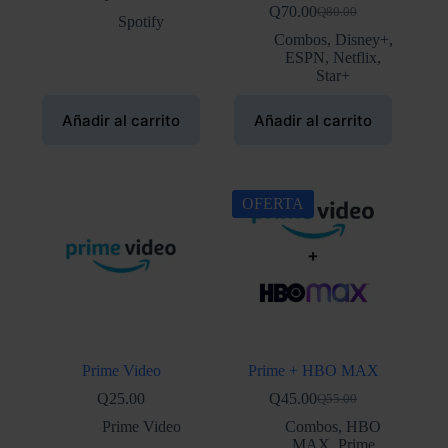
Q
70.00
Q
80.00
El
El
Spotify
precio
precio
Combos
,
Disney+
,
original
actual
ESPN
,
Netflix
,
era:
es:
Star+
Q80.00.
Q70.00.
Añadir al carrito
Añadir al carrito
OFERTA
Prime Video
Prime + HBO MAX
Q
25.00
Q
45.00
Q
55.00
El
El
precio
precio
Prime Video
Combos
,
HBO
original
actual
MAX
,
Prime