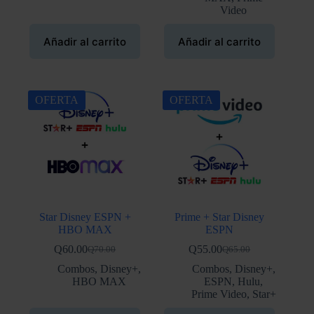
era:
es:
Video
Q55.00.
Q45.00.
Añadir al carrito
Añadir al carrito
OFERTA
OFERTA
Star Disney ESPN +
Prime + Star Disney
HBO MAX
ESPN
Q
60.00
Q
55.00
Q
70.00
Q
65.00
El
El
El
El
precio
precio
precio
precio
Combos
,
Disney+
,
Combos
,
Disney+
,
original
actual
original
actual
HBO MAX
ESPN
,
Hulu
,
era:
es:
era:
es:
Prime Video
,
Star+
Q70.00.
Q60.00.
Q65.00.
Q55.00.