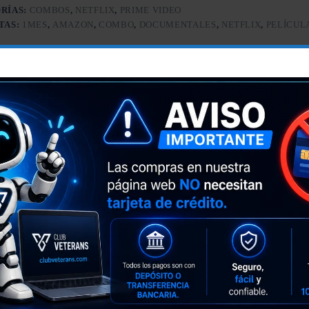
RÍAS:
COMBOS
,
NETFLIX
,
PRIME VIDEO
TAS:
1MES
,
AMAZON
,
COMBO
,
DOCUMENTALES
,
NETFLIX
,
PELÍCUL
Descripción
 globales de Netflix y el contenido exclusivo y variado de Prime Video.
ites