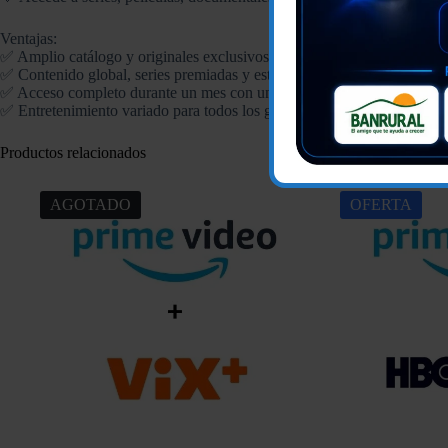
Ventajas:
✅ Amplio catálogo y originales exclusivos en Netflix
✅ Contenido global, series premiadas y estrenos en Prime Video
✅ Acceso completo durante un mes con una sola cuenta
✅ Entretenimiento variado para todos los gustos
Productos relacionados
AGOTADO
OFERTA