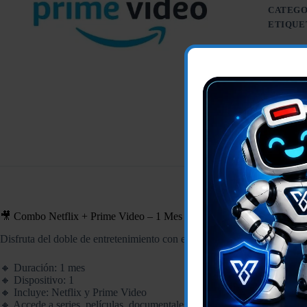
CATEGO
ETIQUE
🎥 Combo Netflix + Prime Video – 1 Mes (1 Dispositivo)
Disfruta del doble de entretenimiento con este combo que une los éxitos
🔸 Duración: 1 mes
🔸 Dispositivo: 1
🔸 Incluye: Netflix y Prime Video
🔸 Accede a series, películas, documentales y contenido original sin lím