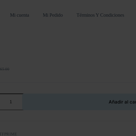
Mi cuenta
Mi Pedido
Términos Y Condiciones
65.00
ecio
ecio
iginal
tual
a:
:
65.00.
55.00.
Añadir al ca
TFPRIME