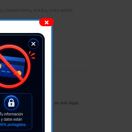
AS
,
PRIMEVIDEO
,
SERIES
,
STREAMING
×
 Todo lo que quieres ver, en un solo lugar.