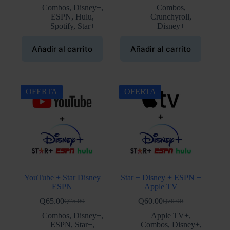
precio
precio
precio
precio
Combos
,
Disney+
,
Combos
,
original
actual
original
actual
ESPN
,
Hulu
,
Crunchyroll
,
era:
es:
era:
es:
Spotify
,
Star+
Disney+
Q75.00.
Q65.00.
Q65.00.
Q55.00.
Añadir al carrito
Añadir al carrito
OFERTA
OFERTA
YouTube + Star Disney
Star + Disney + ESPN +
ESPN
Apple TV
Q
65.00
Q
60.00
Q
75.00
Q
70.00
El
El
El
El
precio
precio
precio
precio
Combos
,
Disney+
,
Apple TV+
,
original
actual
original
actual
ESPN
,
Star+
,
Combos
,
Disney+
,