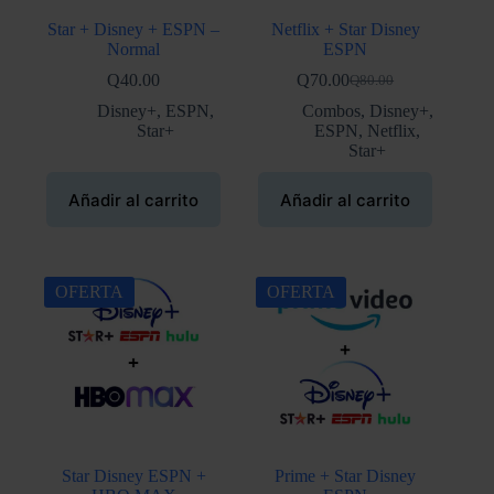
Star + Disney + ESPN –
Netflix + Star Disney
Normal
ESPN
Q
40.00
Q
70.00
Q
80.00
El
El
precio
precio
Disney+
,
ESPN
,
Combos
,
Disney+
,
original
actual
Star+
ESPN
,
Netflix
,
era:
es:
Star+
Q80.00.
Q70.00.
Añadir al carrito
Añadir al carrito
OFERTA
OFERTA
Star Disney ESPN +
Prime + Star Disney