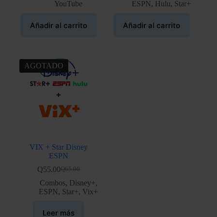
era:
es:
era:
es:
YouTube
ESPN
,
Hulu
,
Star+
Q75.00.
Q65.00.
Q70.00.
Q60.00.
Añadir al carrito
Añadir al carrito
AGOTADO
VIX + Star Disney
ESPN
Q
55.00
Q
65.00
El
El
precio
precio
Combos
,
Disney+
,
original
actual
ESPN
,
Star+
,
Vix+
era:
es:
Q65.00.
Q55.00.
Leer más