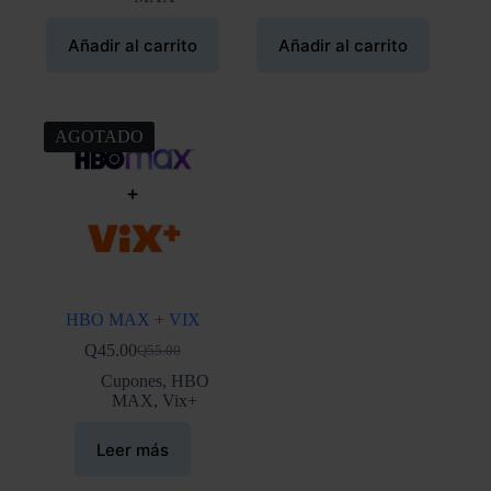
Q55.00.
Q45.00.
Añadir al carrito
Añadir al carrito
AGOTADO
HBO MAX + VIX
Q
45.00
Q
55.00
El
El
precio
precio
Cupones
,
HBO
original
actual
MAX
,
Vix+
era:
es:
Q55.00.
Q45.00.
Leer más