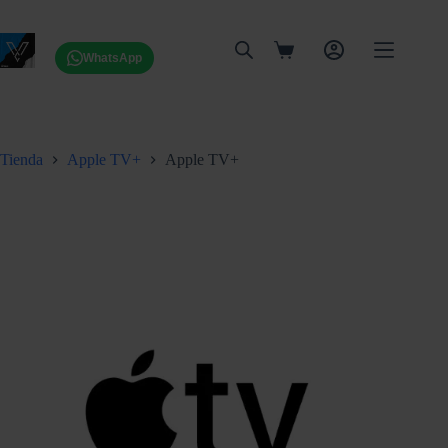
Saltar
al
contenido
Carro
WhatsApp
de
compra
Tienda
Apple TV+
Apple TV+