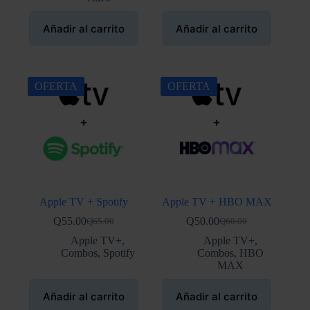
Q55.00.
Q45.00.
Añadir al carrito
Añadir al carrito
OFERTA
OFERTA
Apple TV + Spotify
Apple TV + HBO MAX
Q
55.00
Q
50.00
Q
65.00
Q
60.00
El
El
El
El
precio
precio
precio
precio
Apple TV+
,
Apple TV+
,
original
actual
original
actual
Combos
,
Spotify
Combos
,
HBO
era:
es:
era:
es:
MAX
Q65.00.
Q55.00.
Q60.00.
Q50.00.
Añadir al carrito
Añadir al carrito