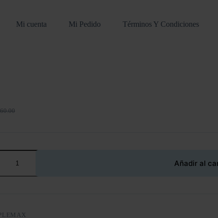
Mi cuenta
Mi Pedido
Términos Y Condiciones
60.00
ecio
ecio
iginal
tual
a:
:
60.00.
50.00.
Añadir al ca
PLEMAX