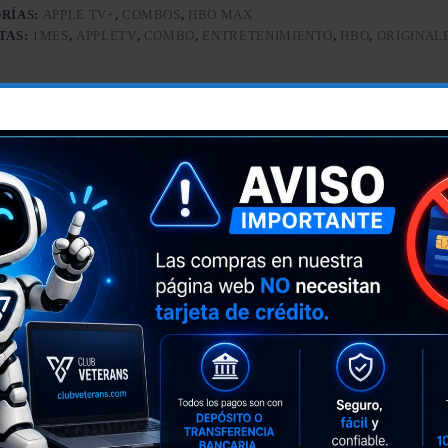
RÍAS:
APPLE TV+
,
COMBOS
,
HBO MAX
TAS:
1MES
,
APPLETV
,
COMBO
,
ENTRETENIMIENTO
,
HBO
,
ORIGINAL
Descripción
dos plataformas de streaming con contenido exclusivo, series galardonad