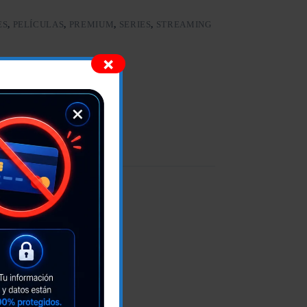
ES
,
PELÍCULAS
,
PREMIUM
,
SERIES
,
STREAMING
×
as y películas de estreno.