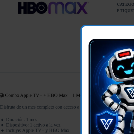
CATEGO
ETIQUE
🎬 Combo Apple TV+ + HBO Max – 1 Mes (1 Dispositivo)
Disfruta de un mes completo con acceso a
Apple TV+ y HBO Max
: 
🔸 Duración: 1 mes
🔸 Dispositivo: 1 activo a la vez
🔸 Incluye: Apple TV+ y HBO Max