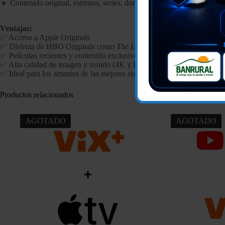
🔸 Contenido original, estrenos, series, documentales y más
Ventajas:
✅ Acceso a Apple Originals
✅ Disfruta de HBO Originals como
The Last of Us
,
Euphoria
,
House 
✅ Películas recientes y contenido exclusivo
✅ Alta calidad de imagen y sonido (4K y Dolby Atmos donde aplica)
✅ Ideal para los amantes de las mejores series del momento
Productos relacionados
AGOTADO
AGOTADO