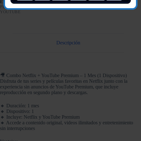
ETIQUETAS:
1MES
,
COMBO
,
MÚSICA
,
NETFLIX
,
PELÍCULAS
,
PREMIUM
,
SERIES
,
STREAMING
,
VIDEOS
,
YOUTUBE
Descripción
🎥 Combo Netflix + YouTube Premium – 1 Mes (1 Dispositivo)
Disfruta de tus series y películas favoritas en Netflix junto con la
experiencia sin anuncios de YouTube Premium, que incluye
reproducción en segundo plano y descargas.
🔸 Duración: 1 mes
🔸 Dispositivo: 1
🔸 Incluye: Netflix y YouTube Premium
🔸 Accede a contenido original, videos ilimitados y entretenimiento
sin interrupciones