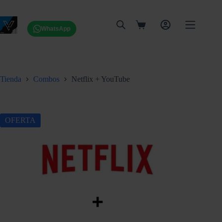
Saltar
al
contenido
Carro
WhatsApp
de
compra
Tienda
Combos
Netflix + YouTube
OFERTA