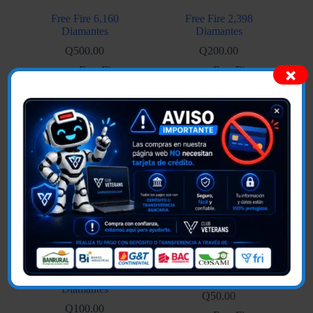
Free Fire 6,160
Free Fire 2,398
Diamantes
Diamantes
Q
500.00
Q
200.00
×
Free Fire
Free Fire
Añadir al carrito
Añadir al carrito
Free Fire 1,166
Free Fire 572 Diamantes
Diamantes
Q
50.00
Q
100.00