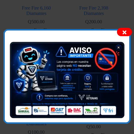
Free Fire 6,160
Free Fire 2,398
Diamantes
Diamantes
Q
500.00
Q
200.00
×
Free Fire
Free Fire
Añadir al carrito
Añadir al carrito
Free Fire 1,166
Free Fire 572 Diamantes
Diamantes
Q
50.00
Q
100.00